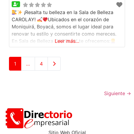
Manicure
¡Resalta tu belleza en la Sala de Belleza
CAROLAY!
Ubicados en el corazón de
Moniquirá, Boyacá, somos el lugar ideal para
renovar tu estilo y consentirte como mereces.
En Sala de Belleza CAROLAY te ofrecemos:
Leer más…
Cortes modernos y personalizados.
Tinturas,
alisados y tratamientos capilares.
Manicure y
pedicura profesional.
¡Y mucho más para que
Entradas anteriores
1
…
4
luzcas siempre radiante! Déjate atender por
Siguiente
→
Sitio Web Oficial