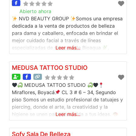
duración
Garantía
Abierto ahora
:
NVD BEAUTY GROUP
Somos una empresa
dedicada a la venta de productos de belleza
para dama y caballero, enfocada en brindar el
mejor cuidado facial a través de líneas
especializadas de skincare de Bioaqua
Leer más…
.
Ofrecemos soluciones efectivas para la
limpieza, hidratación y renovación de la piel,
MEDUSA TATTOO STUDIO
adaptadas a diferentes tipos y necesidades. En
NVD BEAUTY GROUP creemos en
MEDUSA TATTOO STUDIO
Miraflores, Boyacá
CL 3 # 6 – 34, Segundo
piso Somos un estudio profesional de tatuajes y
piercing, donde el arte, la creatividad y la
higiene se unen para darle vida a tus ideas.
Leer más…
Transformamos tus ideas en tatuajes únicos y
personalizados
Diseño artístico y atención
Sofy Sala De Belleza