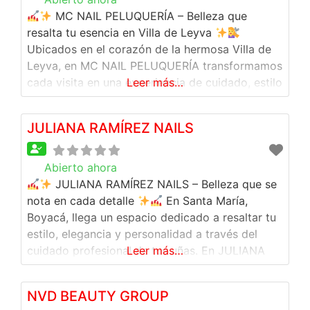
MC NAIL PELUQUERÍA – Belleza que
resalta tu esencia en Villa de Leyva
Ubicados en el corazón de la hermosa Villa de
Leyva, en MC NAIL PELUQUERÍA transformamos
cada visita en una experiencia de cuidado, estilo
Leer más…
y bienestar. Somos el lugar ideal para
consentirte, renovar tu imagen y lucir
JULIANA RAMÍREZ NAILS
espectacular en cualquier ocasión, ya sea que
vivas aquí
Abierto ahora
:
JULIANA RAMÍREZ NAILS – Belleza que se
nota en cada detalle
En Santa María,
Boyacá, llega un espacio dedicado a resaltar tu
estilo, elegancia y personalidad a través del
cuidado profesional de tus uñas. En JULIANA
Leer más…
RAMÍREZ NAILS te ofrecemos:
Realización de
uñas con diseños modernos y personalizados
NVD BEAUTY GROUP
Forrado en acrílico para mayor resistencia y