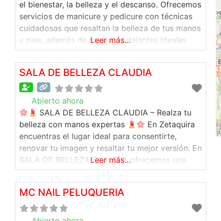
el bienestar, la belleza y el descanso. Ofrecemos
servicios de manicure y pedicure con técnicas
cuidadosas que resaltan la belleza de tus manos
y pies, además de masajes relajantes ideales
Leer más…
para liberar el estrés del día a día y masajes
reductores enfocados en el cuidado y armonía
SALA DE BELLEZA CLAUDIA
de tu cuerpo. Nuestro spa
Abierto ahora
:
SALA DE BELLEZA CLAUDIA – Realza tu
belleza con manos expertas
En Zetaquira
encuentras el lugar ideal para consentirte,
renovar tu imagen y resaltar tu mejor versión. En
SALA DE BELLEZA CLAUDIA ofrecemos una
Leer más…
amplia variedad de servicios de cuidado
personal y estética, pensados para brindarte
MC NAIL PELUQUERIA
resultados profesionales y duraderos:
Cortes
de cabello modernos y personalizados
Peinados
Abierto ahora
: