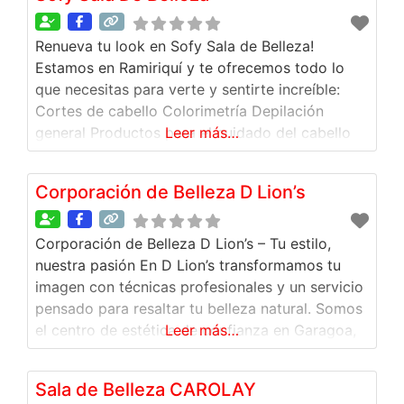
profesional
Piercing con protocolos de
bioseguridad
Arte en
Renueva tu look en Sofy Sala de Belleza!
Estamos en Ramiriquí y te ofrecemos todo lo
que necesitas para verte y sentirte increíble:
Cortes de cabello Colorimetría Depilación
general Productos para el cuidado del cabello
Leer más…
Agenda tu cita hoy mismo 314 462 7209 Sofy
Sala de Belleza, belleza que se nota
Corporación de Belleza D Lion’s
Corporación de Belleza D Lion’s – Tu estilo,
nuestra pasión En D Lion’s transformamos tu
imagen con técnicas profesionales y un servicio
pensado para resaltar tu belleza natural. Somos
el centro de estética de confianza en Garagoa,
Leer más…
Boyacá, donde cada detalle cuenta y cada
cliente es especial. Ofrecemos un portafolio
Sala de Belleza CAROLAY
completo para que te veas y te sientas increíble: