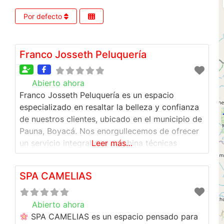
Por defecto
Franco Josseth Peluquería
Abierto ahora
:
Franco Josseth Peluquería es un espacio
especializado en resaltar la belleza y confianza
de nuestros clientes, ubicado en el municipio de
Pauna, Boyacá. Nos enorgullecemos de ofrecer
un servicio integral que combina técnicas
Leer más…
modernas con productos de alta calidad,
garantizando resultados excepcionales. Nuestro
SPA CAMELIAS
enfoque en el cuidado de las uñas asegura que
luzcan sanas y hermosas, con opciones de
diseños
Abierto ahora
:
SPA CAMELIAS es un espacio pensado para